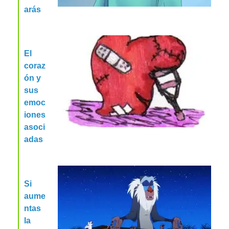
arás
El
coraz
ón y
sus
emoc
iones
asoci
adas
Si
aume
ntas
la