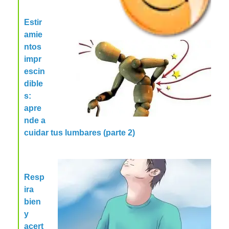
Estir
amie
ntos
impr
escin
dible
s:
apre
nde a
cuidar tus lumbares (parte 2)
Resp
ira
bien
y
acert