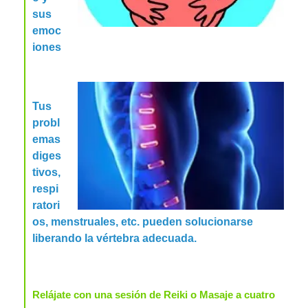
sus
emoc
iones
Tus
probl
emas
diges
tivos,
respi
ratori
os, menstruales, etc. pueden solucionarse
liberando la vértebra adecuada.
Relájate con una sesión de Reiki o Masaje a cuatro