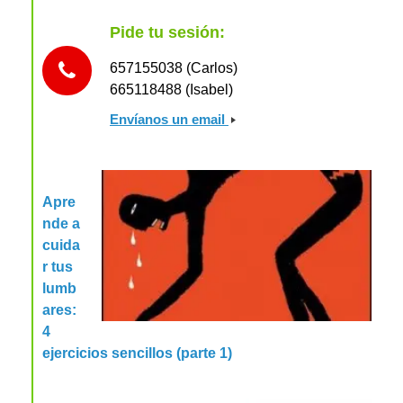
Pide tu sesión:
657155038 (Carlos)
665118488 (Isabel)
Envíanos un email
Apre
nde a
cuida
r tus
lumb
ares:
4
ejercicios sencillos (parte 1)