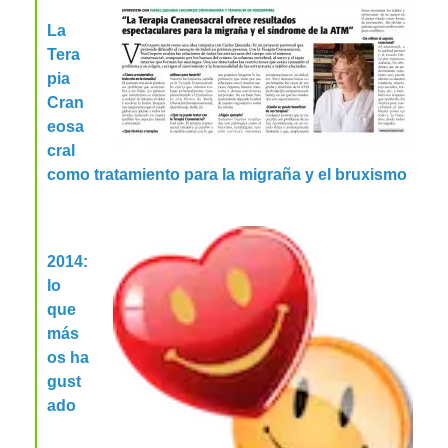
La
Tera
pia
Cran
eosa
cral
como tratamiento para la migraña y el bruxismo
2014:
lo
que
más
os ha
gust
ado