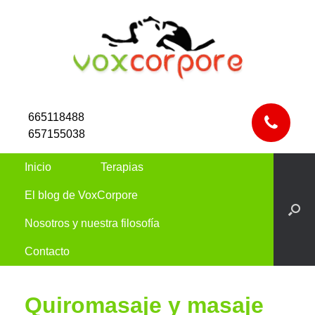
665118488
657155038
Inicio
Terapias
El blog de VoxCorpore
Nosotros y nuestra filosofía
Contacto
Quiromasaje y masaje