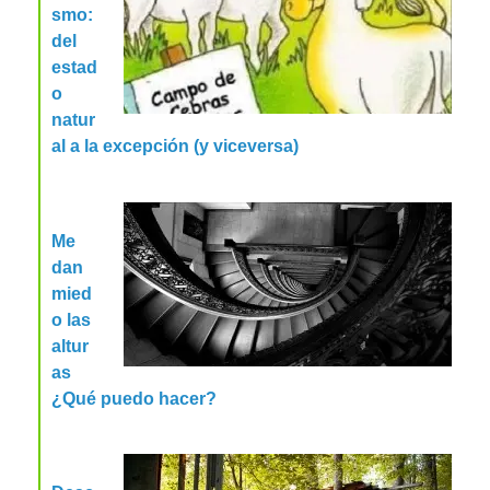
smo:
del
estad
o
natur
al a la excepción (y viceversa)
Me
dan
mied
o las
altur
as
¿Qué puedo hacer?