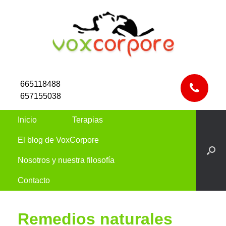
665118488
657155038
Inicio
Terapias
El blog de VoxCorpore
Nosotros y nuestra filosofía
Contacto
Remedios naturales