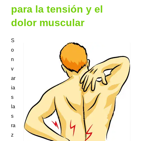
para la tensión y el
dolor muscular
S
o
n
v
ar
ia
s
la
s
ra
z