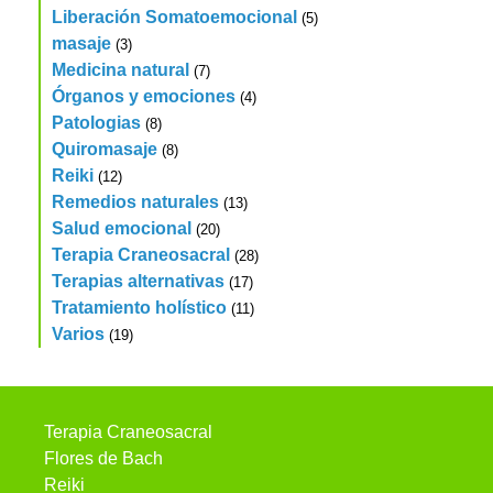
Liberación Somatoemocional
(5)
masaje
(3)
Medicina natural
(7)
Órganos y emociones
(4)
Patologias
(8)
Quiromasaje
(8)
Reiki
(12)
Remedios naturales
(13)
Salud emocional
(20)
Terapia Craneosacral
(28)
Terapias alternativas
(17)
Tratamiento holístico
(11)
Varios
(19)
Terapia Craneosacral
Flores de Bach
Reiki