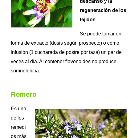
descanso y la
regeneración de los
tejidos.
Se puede tomar en
forma de extracto (dosis según prospecto) o como
infusión (1 cucharada de postre por taza) un par de
veces al día. Al contener flavonoides no produce
somnolencia.
Romero
Es uno
de los
remedi
os más