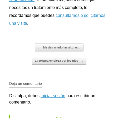
necesitas un tratamiento más completo, te
recordamos que puedes
consultarnos o solicitarnos
una visita
.
Navegador de artículos
←
Me dan miedo las alturas…
La tortura empieza por los pies
→
Deja un comentario
Disculpa, debes
iniciar sesión
para escribir un
comentario.