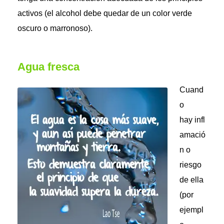
activos (el alcohol debe quedar de un color verde
oscuro o marronoso).
Agua fresca
Cuand
o
hay infl
amació
n o
riesgo
de ella
(por
ejempl