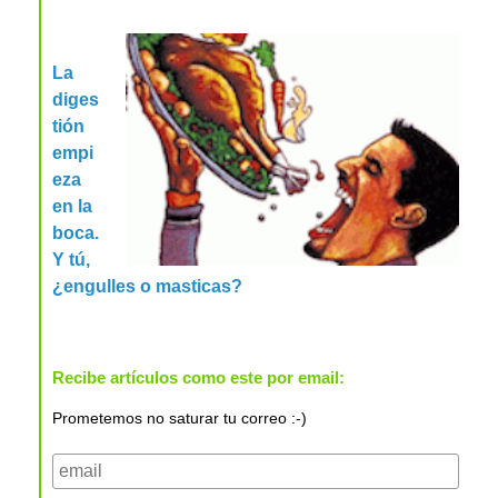
La
diges
tión
empi
eza
en la
boca.
Y tú,
¿engulles o masticas?
Recibe artículos como este por email:
Prometemos no saturar tu correo :-)