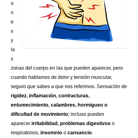
o
n
e
s
y
la
s
zonas del cuerpo en las que pueden aparecer, pero
cuando hablamos de dolor y tensión muscular,
seguro que sabes a que nos referimos. Sensación de
rigidez, inflamación, contracturas,
entumecimiento, calambres, hormigueo o
dificultad de movimiento
; incluso pueden
aparecer
irritabilidad, problemas digestivos
o
respiratorios,
insomnio
o
cansancio
.