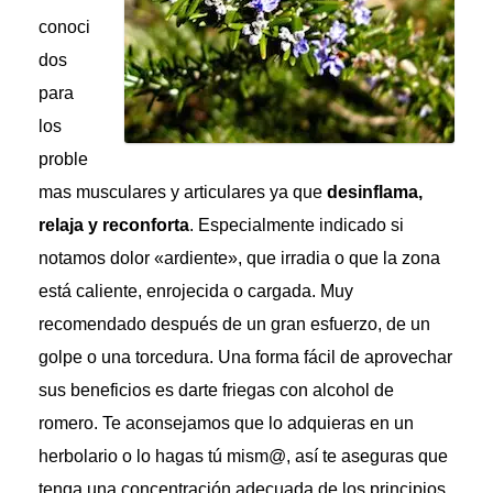
conoci
dos
para
los
proble
mas musculares y articulares ya que
desinflama,
relaja y reconforta
. Especialmente indicado si
notamos dolor «ardiente», que irradia o que la zona
está caliente, enrojecida o cargada. Muy
recomendado después de un gran esfuerzo, de un
golpe o una torcedura. Una forma fácil de aprovechar
sus beneficios es darte friegas con alcohol de
romero. Te aconsejamos que lo adquieras en un
herbolario o lo hagas tú mism@, así te aseguras que
tenga una concentración adecuada de los principios