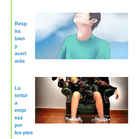
Resp
ira
bien
y
acert
arás
La
tortur
a
empi
eza
por
los pies