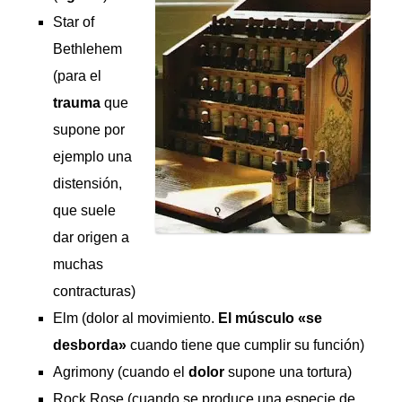
Star of
Bethlehem
(para el
trauma
que
supone por
ejemplo una
distensión,
que suele
dar origen a
muchas
contracturas)
Elm (dolor al movimiento.
El músculo «se
desborda»
cuando tiene que cumplir su función)
Agrimony (cuando el
dolor
supone una tortura)
Rock Rose (cuando se produce una especie de