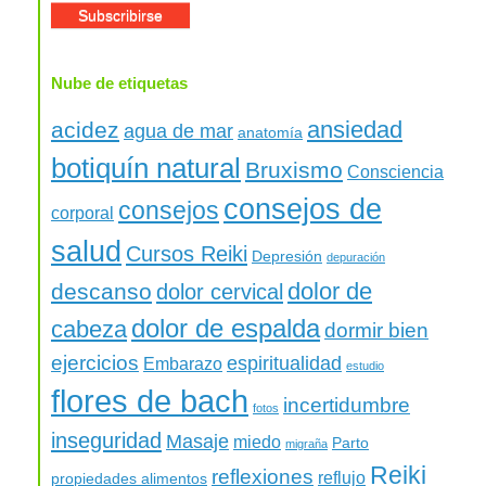
Nube de etiquetas
ansiedad
acidez
agua de mar
anatomía
botiquín natural
Bruxismo
Consciencia
consejos de
consejos
corporal
salud
Cursos Reiki
Depresión
depuración
dolor de
descanso
dolor cervical
dolor de espalda
cabeza
dormir bien
ejercicios
espiritualidad
Embarazo
estudio
flores de bach
incertidumbre
fotos
inseguridad
Masaje
miedo
Parto
migraña
Reiki
reflexiones
reflujo
propiedades alimentos