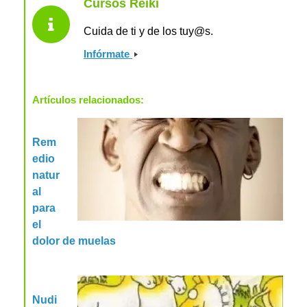
Cursos Reiki
Cuida de ti y de los tuy@s.
Infórmate
Artículos relacionados:
Rem
edio
natur
al
para
el
dolor de muelas
Nudi