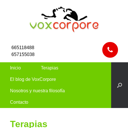
665118488
657155038
Inicio
Terapias
El blog de VoxCorpore
Nosotros y nuestra filosofía
Contacto
Terapias