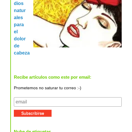
dios
natur
ales
para
el
dolor
de
cabeza
Recibe artículos como este por email:
Prometemos no saturar tu correo :-)
Nube de etiquetas