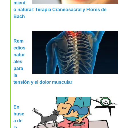
mient
o natural: Terapia Craneosacral y Flores de
Bach
Rem
edios
natur
ales
para
la
tensión y el dolor muscular
En
busc
a de
la