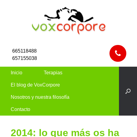
665118488
657155038
Inicio
Terapias
El blog de VoxCorpore
Nosotros y nuestra filosofía
Contacto
2014: lo que más os ha