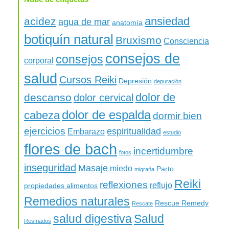
ansiedad
acidez
agua de mar
anatomía
botiquín natural
Bruxismo
Consciencia
consejos de
consejos
corporal
salud
Cursos Reiki
Depresión
depuración
dolor de
descanso
dolor cervical
dolor de espalda
cabeza
dormir bien
ejercicios
espiritualidad
Embarazo
estudio
flores de bach
incertidumbre
fotos
inseguridad
Masaje
miedo
Parto
migraña
Reiki
reflexiones
reflujo
propiedades alimentos
Remedios naturales
Rescue Remedy
Rescate
salud digestiva
Salud
Resfriados