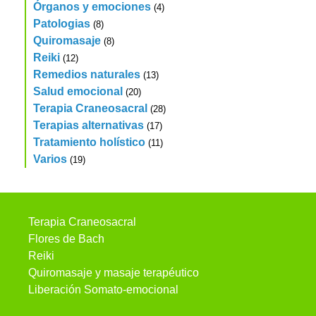
Órganos y emociones
(4)
Patologias
(8)
Quiromasaje
(8)
Reiki
(12)
Remedios naturales
(13)
Salud emocional
(20)
Terapia Craneosacral
(28)
Terapias alternativas
(17)
Tratamiento holístico
(11)
Varios
(19)
Terapia Craneosacral
Flores de Bach
Reiki
Quiromasaje y masaje terapéutico
Liberación Somato-emocional