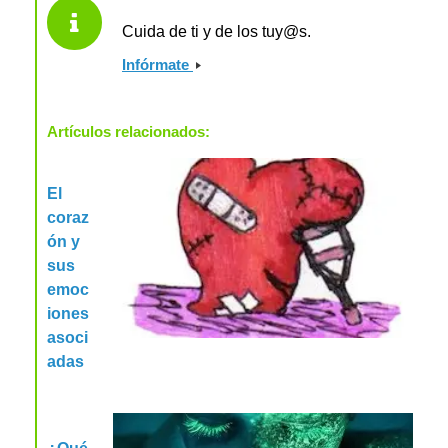
Cuida de ti y de los tuy@s.
Infórmate
Artículos relacionados:
El
coraz
ón y
sus
emoc
iones
asoci
adas