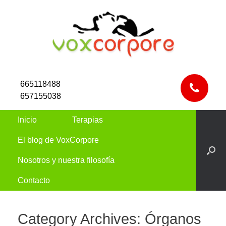
665118488
657155038
Inicio
Terapias
El blog de VoxCorpore
Nosotros y nuestra filosofía
Contacto
Category Archives:
Órganos