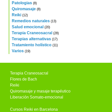
Patologias
(8)
Quiromasaje
(8)
Reiki
(12)
Remedios naturales
(13)
Salud emocional
(20)
Terapia Craneosacral
(28)
Terapias alternativas
(17)
Tratamiento holístico
(11)
Varios
(19)
Terapia Craneosacral
Flores de Bach
Reiki
Quiromasaje y masaje terapéutico
Liberación Somato-emocional
Cursos Reiki en Barcelona