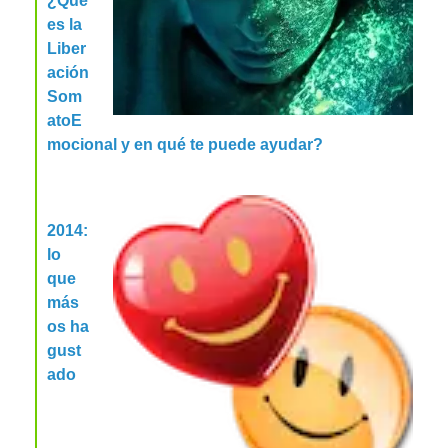
¿Qué
es la
Liber
ación
Som
atoE
mocional y en qué te puede ayudar?
2014:
lo
que
más
os ha
gust
ado