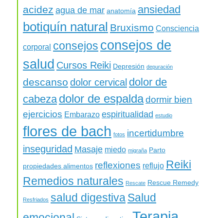
ansiedad
acidez
agua de mar
anatomía
botiquín natural
Bruxismo
Consciencia
consejos de
consejos
corporal
salud
Cursos Reiki
Depresión
depuración
dolor de
descanso
dolor cervical
dolor de espalda
cabeza
dormir bien
ejercicios
espiritualidad
Embarazo
estudio
flores de bach
incertidumbre
fotos
inseguridad
Masaje
miedo
Parto
migraña
Reiki
reflexiones
reflujo
propiedades alimentos
Remedios naturales
Rescue Remedy
Rescate
salud digestiva
Salud
Resfriados
Terapia
emocional