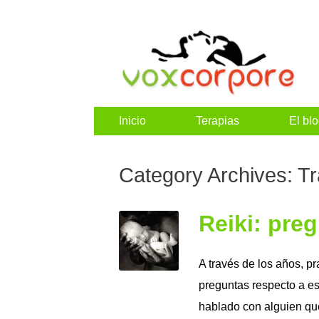
Inicio
Terapias
El bl
Category Archives:
Tr
Reiki: pre
A través de los años, p
preguntas respecto a es
hablado con alguien que