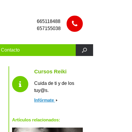
665118488
657155038
Contacto
Cursos Reiki
Cuida de ti y de los
tuy@s.
Infórmate
Artículos relacionados: