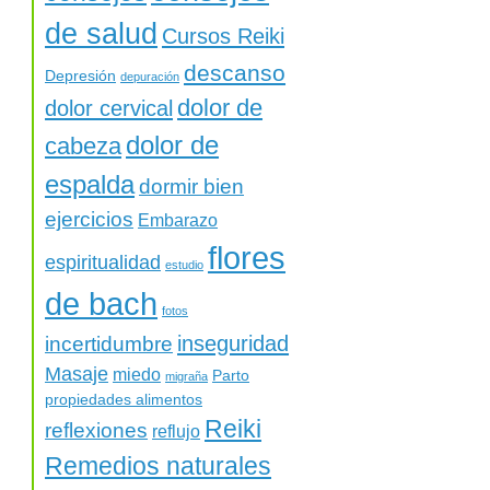
de salud
Cursos Reiki
descanso
Depresión
depuración
dolor de
dolor cervical
dolor de
cabeza
espalda
dormir bien
ejercicios
Embarazo
flores
espiritualidad
estudio
de bach
fotos
inseguridad
incertidumbre
Masaje
miedo
Parto
migraña
propiedades alimentos
Reiki
reflexiones
reflujo
Remedios naturales