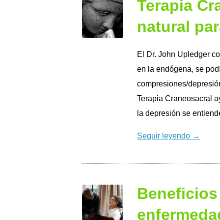
Terapia Cr
natural pa
El Dr. John Upledger 
en la endógena, se podí
compresiones/depresión.
Terapia Craneosacral a
la depresión se entien
Seguir leyendo →
Beneficios
enfermeda