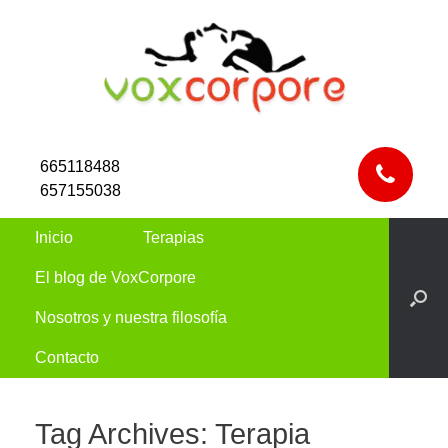
665118488
657155038
Inicio
Terapias
El blog de VoxCorpore
Nosotros y nuestra filosofía
Contacto
Tag Archives:
Terapia