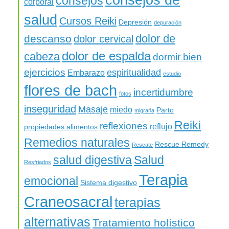
consejos
corporal
salud
Cursos Reiki
Depresión
depuración
dolor de
descanso
dolor cervical
dolor de espalda
cabeza
dormir bien
ejercicios
espiritualidad
Embarazo
estudio
flores de bach
incertidumbre
fotos
inseguridad
Masaje
miedo
Parto
migraña
Reiki
reflexiones
reflujo
propiedades alimentos
Remedios naturales
Rescue Remedy
Rescate
salud digestiva
Salud
Resfriados
Terapia
emocional
Sistema digestivo
Craneosacral
terapias
alternativas
Tratamiento holístico