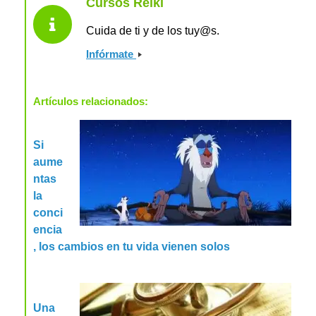
Cursos Reiki
Cuida de ti y de los tuy@s.
Infórmate
Artículos relacionados:
Si
aume
ntas
la
conci
encia
, los cambios en tu vida vienen solos
Una