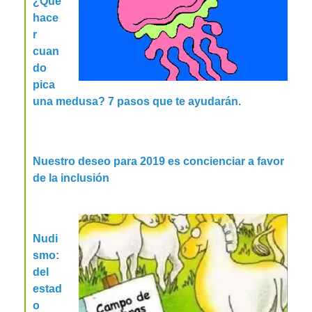
¿Qué
hace
r
cuan
do
pica
una medusa? 7 pasos que te ayudarán.
Nuestro deseo para 2019 es concienciar a favor
de la inclusión
Nudi
smo:
del
estad
o