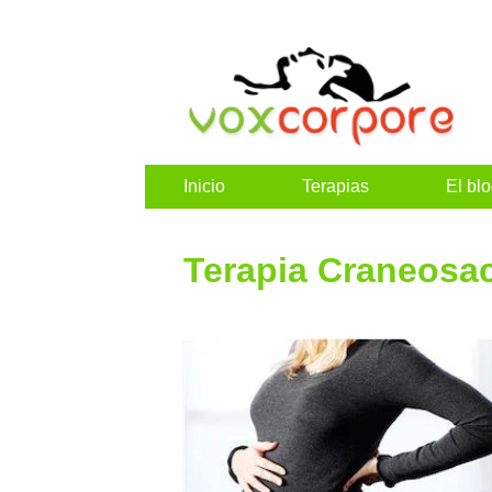
Inicio
Terapias
El bl
Terapia Craneosa