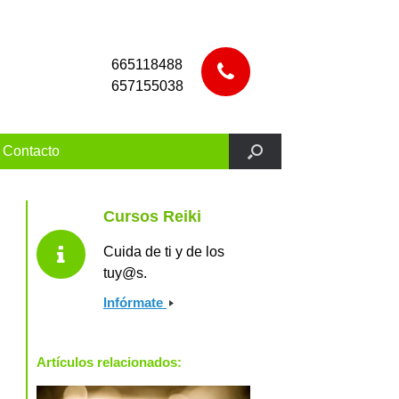
665118488
657155038
Contacto
Cursos Reiki
Cuida de ti y de los
tuy@s.
Infórmate
Artículos relacionados: