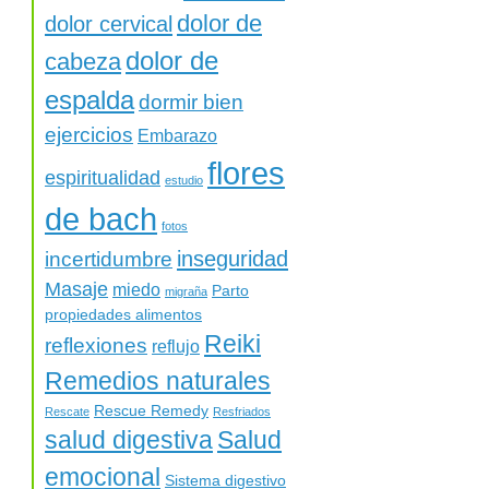
dolor de
dolor cervical
dolor de
cabeza
espalda
dormir bien
ejercicios
Embarazo
flores
espiritualidad
estudio
de bach
fotos
inseguridad
incertidumbre
Masaje
miedo
Parto
migraña
propiedades alimentos
Reiki
reflexiones
reflujo
Remedios naturales
Rescue Remedy
Rescate
Resfriados
salud digestiva
Salud
emocional
Sistema digestivo