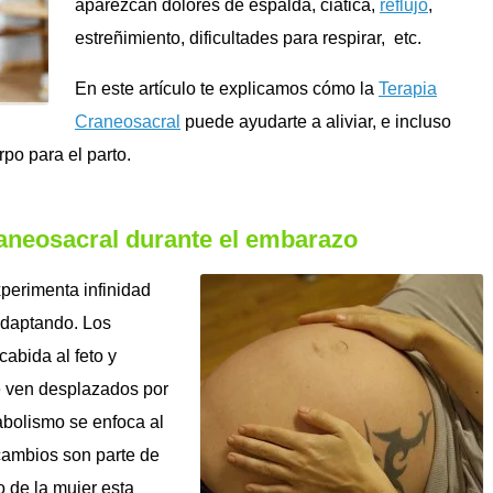
aparezcan dolores de espalda, ciática,
reflujo
,
estreñimiento, dificultades para respirar, etc.
En este artículo te explicamos cómo la
Terapia
Craneosacral
puede ayudarte a aliviar, e incluso
rpo para el parto.
raneosacral durante el embarazo
xperimenta infinidad
adaptando. Los
abida al feto y
se ven desplazados por
abolismo se enfoca al
 cambios son parte de
o de la mujer esta