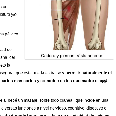
e con
latura y/o
ma pélvico
dad de
anal del
eto la
segurar que esta pueda estirarse y
permitir naturalmente el
n
partos mas cortos y cómodos en los que madre e hij@
ece al bebé un masaje, sobre todo craneal, que incide en una
diversas funciones a nivel nervioso, cognitivo, digestivo o
ado durante horas por la falta de elasticidad del mismo