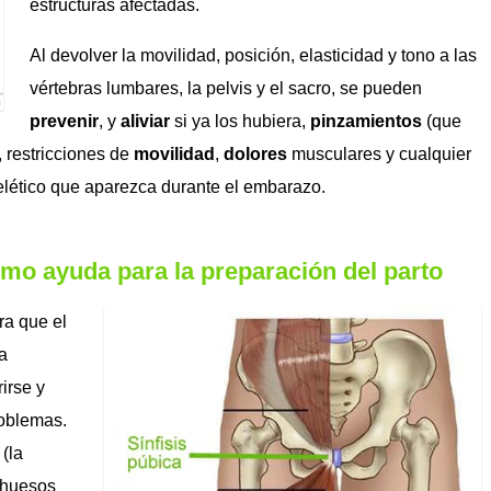
estructuras afectadas.
Al devolver la movilidad, posición, elasticidad y tono a las
vértebras lumbares, la pelvis y el sacro, se pueden
prevenir
, y
aliviar
si ya los hubiera,
pinzamientos
(que
, restricciones de
movilidad
,
dolores
musculares y cualquier
elético que aparezca durante el embarazo.
mo ayuda para la preparación del parto
ra que el
a
irse y
roblemas.
 (la
s huesos