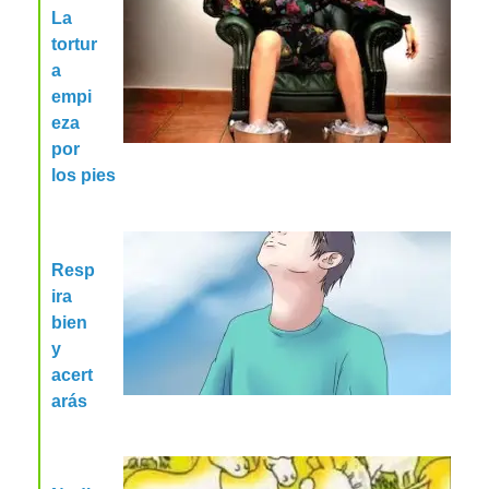
La
tortur
a
empi
eza
por
los pies
Resp
ira
bien
y
acert
arás