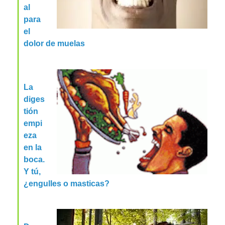
al
para
el
dolor de muelas
La
diges
tión
empi
eza
en la
boca.
Y tú,
¿engulles o masticas?