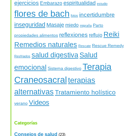
ejercicios
espiritualidad
Embarazo
estudio
flores de bach
incertidumbre
fotos
inseguridad
Masaje
miedo
Parto
migraña
Reiki
reflexiones
reflujo
propiedades alimentos
Remedios naturales
Rescue Remedy
Rescate
salud digestiva
Salud
Resfriados
Terapia
emocional
Sistema digestivo
Craneosacral
terapias
alternativas
Tratamiento holístico
Videos
verano
Categorías
Consejos de salud
(23)