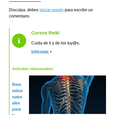
Disculpa, debes
iniciar sesión
para escribir un
comentario.
Cursos Reiki
Cuida de ti y de los tuy@s.
Infórmate
Artículos relacionados:
Rem
edios
natur
ales
para