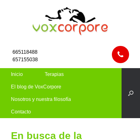
665118488
657155038
Inicio
Terapias
El blog de VoxCorpore
Nosotros y nuestra filosofía
Contacto
En busca de la