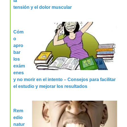
la
tensión y el dolor muscular
Cóm
o
apro
bar
los
exám
enes
y no morir en el intento – Consejos para facilitar
el estudio y mejorar los resultados
Rem
edio
natur