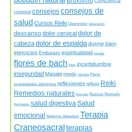
Bruxismo
Consciencia
consejos de
consejos
corporal
salud
Cursos Reiki
Depresión
depuración
dolor de
descanso
dolor cervical
dolor de espalda
cabeza
dormir bien
ejercicios
espiritualidad
Embarazo
estudio
flores de bach
incertidumbre
fotos
inseguridad
Masaje
miedo
Parto
migraña
Reiki
reflexiones
reflujo
propiedades alimentos
Remedios naturales
Rescue Remedy
Rescate
salud digestiva
Salud
Resfriados
Terapia
emocional
Sistema digestivo
Craneosacral
terapias