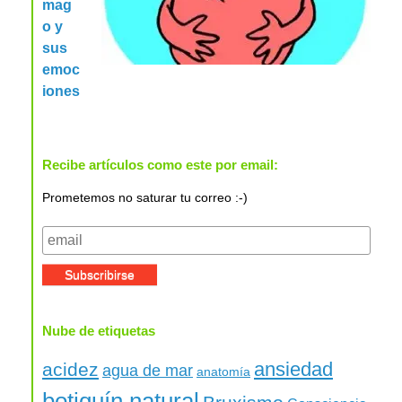
mag
o y
sus
emoc
iones
Recibe artículos como este por email:
Prometemos no saturar tu correo :-)
Nube de etiquetas
ansiedad
acidez
agua de mar
anatomía
botiquín natural