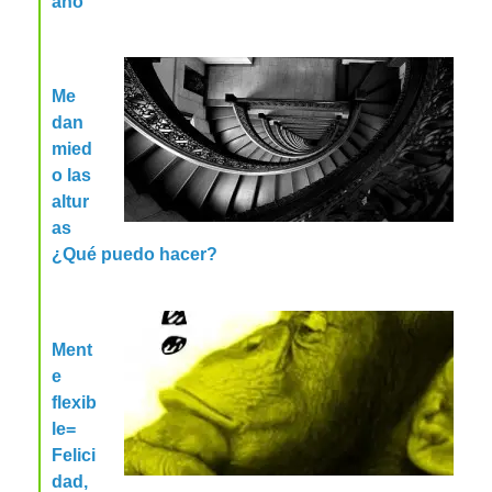
año
Me
dan
mied
o las
altur
as
¿Qué puedo hacer?
Ment
e
flexib
le=
Felici
dad,