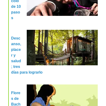
colo
de 10
paso
s
Desc
anso,
place
r y
salud
; tres
días para lograrlo
Flore
s de
Bach