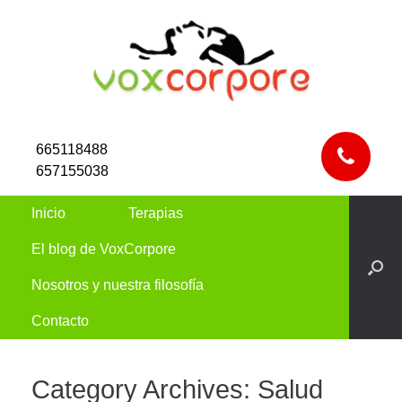
665118488
657155038
Inicio
Terapias
El blog de VoxCorpore
Nosotros y nuestra filosofía
Contacto
Category Archives:
Salud