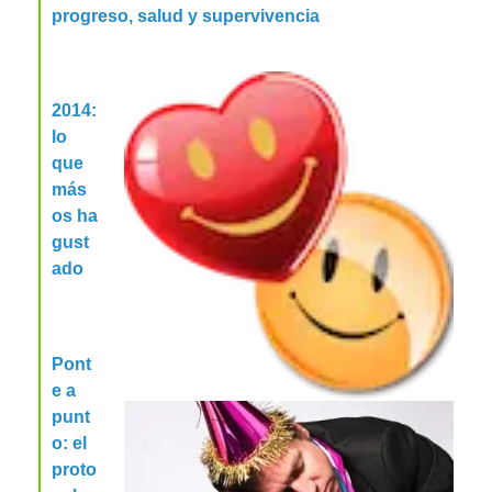
progreso, salud y supervivencia
2014:
lo
que
más
os ha
gust
ado
Pont
e a
punt
o: el
proto